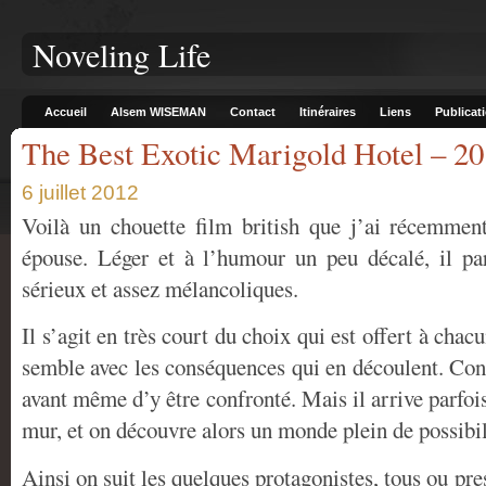
Noveling Life
Accueil
Alsem WISEMAN
Contact
Itinéraires
Liens
Publicat
The Best Exotic Marigold Hotel – 2
6 juillet 2012
Voilà un chouette film british que j’ai récemme
épouse. Léger et à l’humour un peu décalé, il pa
sérieux et assez mélancoliques.
Il s’agit en très court du choix qui est offert à ch
semble avec les conséquences qui en découlent. Con
avant même d’y être confronté. Mais il arrive parfoi
mur, et on découvre alors un monde plein de possibil
Ainsi on suit les quelques protagonistes, tous ou pre