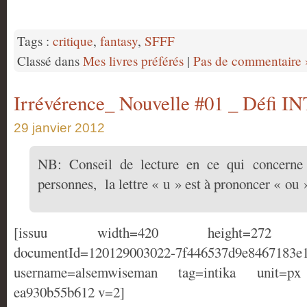
Tags :
critique
,
fantasy
,
SFFF
Classé dans
Mes livres préférés
|
Pas de commentaire 
Irrévérence_ Nouvelle #01 _ Défi 
29 janvier 2012
NB: Conseil de lecture en ce qui concerne
personnes, la lettre « u » est à prononcer « ou 
[issuu width=420 height=272 back
documentId=120129003022-7f446537d9e8467183e1
username=alsemwiseman tag=intika unit=px 
ea930b55b612 v=2]