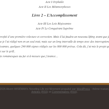
Acte I Orphalée
Acte II Les Métamorphoses
Livre 2 – L’Accomplissement
Acte III Les Lois Régissantes
Acte IV Le Conquérant Suprême
profité d’une première relecture et correction. Mais il lui faudra un nouveau lifting avant que j
ue je l’ai rédigé non en un seul trait, mais sur un long intervalle de temps avec des interruptio
ssantes, quelques 290 000 signes rédigés sur les 800 000 prévus. Cela dit, j’ai mis le projet q
sur le grill..
ojets romanesques au fur et à mesure que j’avance…
2026 Alsem WISEMAN's Noveling Life est fièrement propulsé par
WordPress
- thème traduit
Articles (RSS)
et
Commentaires (RSS)
.