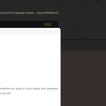
nivers D'Un Apprenti Conteur – Alsem WISEMAN
RSS
 ambition sur lequel je bosse depuis bien longtemps
 fois fini