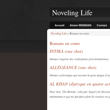
Noveling Life
Accueil
Alsem WISEMAN
Contact
Noveling Life
» Romans en cours
Romans en cours
INTIKA (one shot)
Fantasy inspirée des civilisations précolombiennes,
ALLÉGEANCE (one shot)
Fantasy uchronique qui raconte la geste épique d
AL KHAN (diptyque en quatre act
Pour moi, The Roman, celui par lequel j’ai découve
maintenant et qui me fait faire plein de remises en q