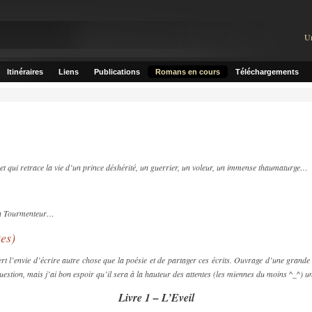
U
Itinéraires
Liens
Publications
Romans en cours
Téléchargements
 et qui retrace la vie d’un prince déshérité, un guerrier, un voleur, un immense thaumaturge…
’un Tourmenteur…
es)
rt l’envie d’écrire autre chose que la poésie et de partager ces écrits. Ouvrage d’une grande
uestion, mais j’ai bon espoir qu’il sera à la hauteur des attentes (les miennes du moins ^_^) une
Livre 1 – L’Eveil