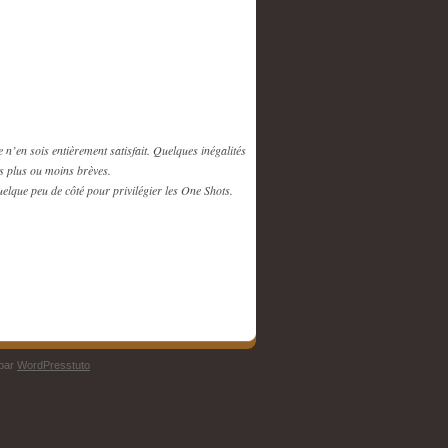
e n’en sois entièrement satisfait. Quelques inégalités
ns plus ou moins brèves.
uelque peu de côté pour privilégier les One Shots.
 par
WordPresstuto