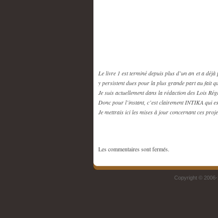
Le livre 1 est terminé depuis plus d’un an et a déjà 
y persistent dues pour la plus grande part au fait q
Je suis actuellement dans la rédaction des Lois Régi
Donc pour l’instant, c’est clairement INTIKA qui est 
Je mettrais ici les mises à jour concernant ces pr
Les commentaires sont fermés.
Copyright © 2006-