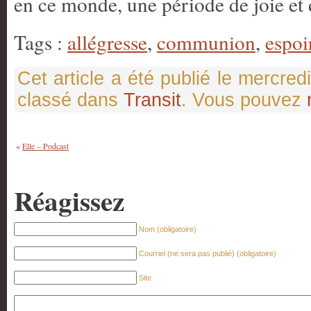
en ce monde, une période de joie e
Tags :
allégresse
,
communion
,
espoi
Cet article a été publié le mercre
classé dans
Transit
. Vous pouvez
«
Elle – Podcast
Réagissez
Nom (obligatoire)
Courriel (ne sera pas publié) (obligatoire)
Site