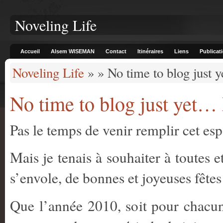
Noveling Life
Accueil
Alsem WISEMAN
Contact
Itinéraires
Liens
Publicat
Noveling Life
» » No time to blog just
No time to blog just yet…
Pas le temps de venir remplir cet e
Mais je tenais à souhaiter à toutes e
s’envole, de bonnes et joyeuses fêtes
Que l’année 2010, soit pour chacun