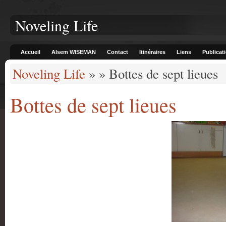
Noveling Life
Accueil
Alsem WISEMAN
Contact
Itinéraires
Liens
Publicat
Noveling Life
» » Bottes de sept lieues
Bottes de sept lieues