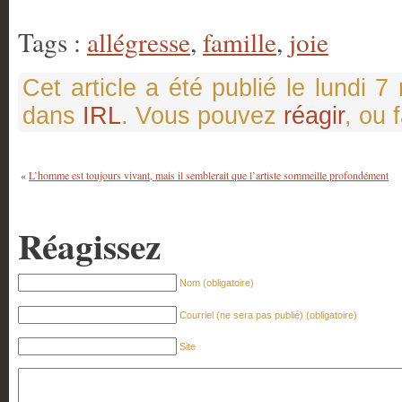
Tags :
allégresse
,
famille
,
joie
Cet article a été publié le lundi 
dans
IRL
. Vous pouvez
réagir
, ou 
«
L’homme est toujours vivant, mais il semblerait que l’artiste sommeille profondément
Réagissez
Nom (obligatoire)
Courriel (ne sera pas publié) (obligatoire)
Site