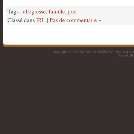
Tags :
allégresse
,
famille
,
joie
Classé dans
IRL
|
Pas de commentaire »
Copyright © 2006-2026 Alsem WISEMAN's Noveling Life 
Articles (