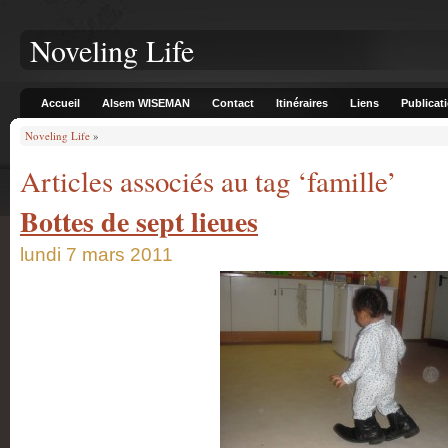
Noveling Life
Accueil
Alsem WISEMAN
Contact
Itinéraires
Liens
Publicat
Noveling Life
»
Articles associés au tag ‘famille’
Bottes de sept lieues
lundi 7 mars 2011