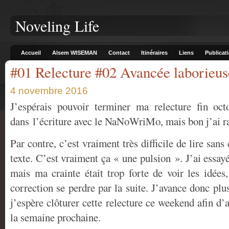
Noveling Life
Accueil
Alsem WISEMAN
Contact
Itinéraires
Liens
Publicat
#01 Relecture #02 Avancée laborieus
4 novembre 2016
J’espérais pouvoir terminer ma relecture fin oc
dans l’écriture avec le NaNoWriMo, mais bon j’ai rat
Par contre, c’est vraiment très difficile de lire sans
texte. C’est vraiment ça « une pulsion ». J’ai essayé
mais ma crainte était trop forte de voir les idées
correction se perdre par la suite. J’avance donc pl
j’espère clôturer cette relecture ce weekend afin d’
la semaine prochaine.