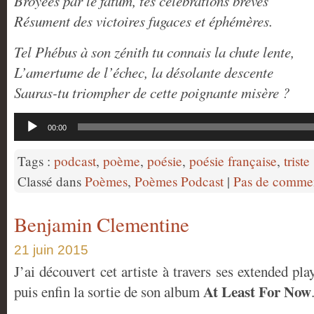
Broyées par le fatum, tes célébrations brèves
Résument des victoires fugaces et éphémères.
Tel Phébus à son zénith tu connais la chute lente,
L’amertume de l’échec, la désolante descente
Sauras-tu triompher de cette poignante misère ?
Lecteur
00:00
audio
Tags :
podcast
,
poème
,
poésie
,
poésie française
,
triste
Classé dans
Poèmes
,
Poèmes Podcast
|
Pas de commen
Benjamin Clementine
21 juin 2015
J’ai découvert cet artiste à travers ses extended pl
At Least For Now
puis enfin la sortie de son album