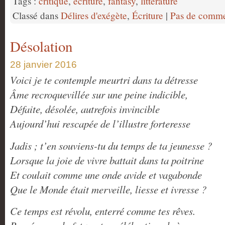
Tags :
critique
,
écriture
,
fantasy
,
littérature
Classé dans
Délires d'exégète
,
Écriture
|
Pas de comme
Désolation
28 janvier 2016
Voici je te contemple meurtri dans ta détresse
Âme recroquevillée sur une peine indicible,
Défaite, désolée, autrefois invincible
Aujourd’hui rescapée de l’illustre forteresse
Jadis ; t’en souviens-tu du temps de ta jeunesse ?
Lorsque la joie de vivre battait dans ta poitrine
Et coulait comme une onde avide et vagabonde
Que le Monde était merveille, liesse et ivresse ?
Ce temps est révolu, enterré comme tes rêves.