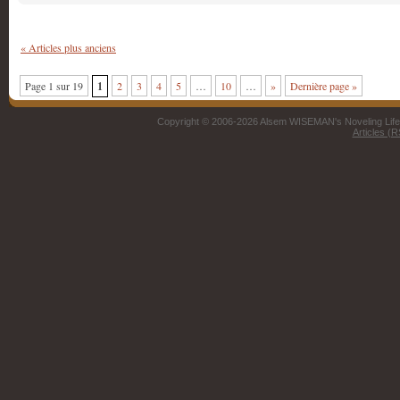
« Articles plus anciens
Page 1 sur 19
1
2
3
4
5
…
10
…
»
Dernière page »
Copyright © 2006-2026 Alsem WISEMAN's Noveling Life 
Articles (