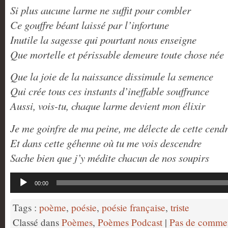
Si plus aucune larme ne suffit pour combler
Ce gouffre béant laissé par l’infortune
Inutile la sagesse qui pourtant nous enseigne
Que mortelle et périssable demeure toute chose née
Que la joie de la naissance dissimule la semence
Qui crée tous ces instants d’ineffable souffrance
Aussi, vois-tu, chaque larme devient mon élixir
Je me goinfre de ma peine, me délecte de cette cend
Et dans cette géhenne où tu me vois descendre
Sache bien que j’y médite chacun de nos soupirs
Lecteur
00:00
audio
Tags :
poème
,
poésie
,
poésie française
,
triste
Classé dans
Poèmes
,
Poèmes Podcast
|
Pas de commen