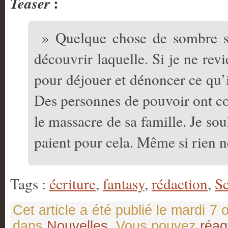
:
Teaser
» Quelque chose de sombre se
découvrir laquelle. Si je ne rev
pour déjouer et dénoncer ce qu’i
Des personnes de pouvoir ont co
le massacre de sa famille. Je sou
paient pour cela. Même si rien n
Tags :
écriture
,
fantasy
,
rédaction
,
Sc
Cet article a été publié le mardi 7
dans
Nouvelles
. Vous pouvez
réag