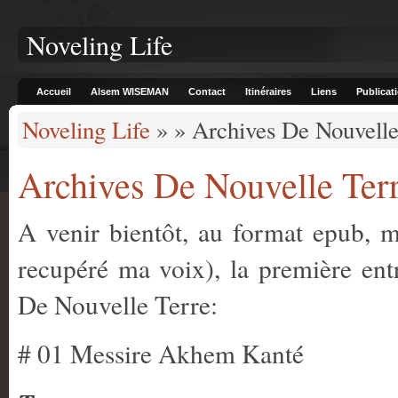
Noveling Life
Accueil
Alsem WISEMAN
Contact
Itinéraires
Liens
Publicat
Noveling Life
» » Archives De Nouvelle T
Archives De Nouvelle Terre!
A venir bientôt, au format epub, mo
recupéré ma voix), la première ent
De Nouvelle Terre:
# 01 Messire Akhem Kanté