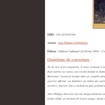
ISBN
: 978-2070355709
Auteur
:
Jean-Philippe JAWORSKI
Éditeur
: Editions Gallimard (26 février 2009) – Co
Quatrième de couverture
:
Né du rêve d’un conquérant, le vieux royaume n’es
fleuri parmi ses ruines, une société féodale et cha
Benvenuto l’assassin trempe dans un complot dont 
guerrier affronte ses fantômes au milieu des tuer
mystères, dont les clefs se nichent au plus profo
Jean-Philippe Jaworski met une langue finement cis
froide réalité, un moment de lecture unique. Janua