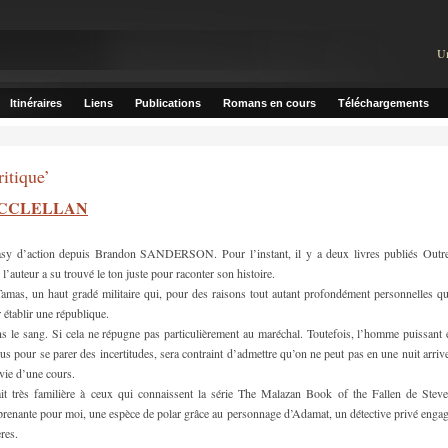
U
Itinéraires
Liens
Publications
Romans en cours
Téléchargements
itique’
n MCCLELLAN
ntasy d’action depuis Brandon SANDERSON. Pour l’instant, il y a deux livres publiés Outr
e l’auteur a su trouvé le ton juste pour raconter son histoire.
 Tamas, un haut gradé militaire qui, pour des raisons tout autant profondément personnelles q
 établir une république.
ans le sang. Si cela ne répugne pas particulièrement au maréchal. Toutefois, l’homme puissant 
s pour se parer des incertitudes, sera contraint d’admettre qu’on ne peut pas en une nuit arriv
 vie d’une cours.
ait très familière à ceux qui connaissent la série The Malazan Book of the Fallen de Stev
enante pour moi, une espèce de polar grâce au personnage d’Adamat, un détective privé enga
res.