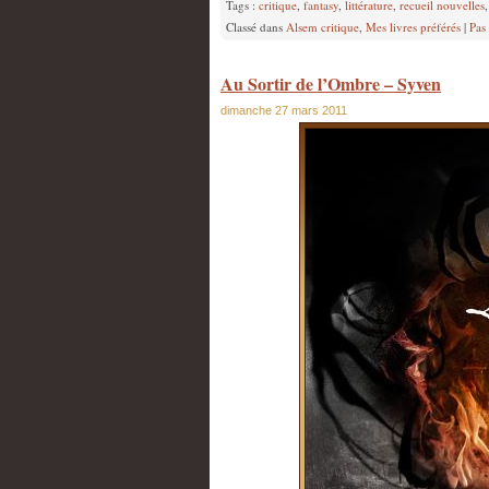
Tags :
critique
,
fantasy
,
littérature
,
recueil nouvelles
Classé dans
Alsem critique
,
Mes livres préférés
|
Pas
Au Sortir de l’Ombre – Syven
dimanche 27 mars 2011