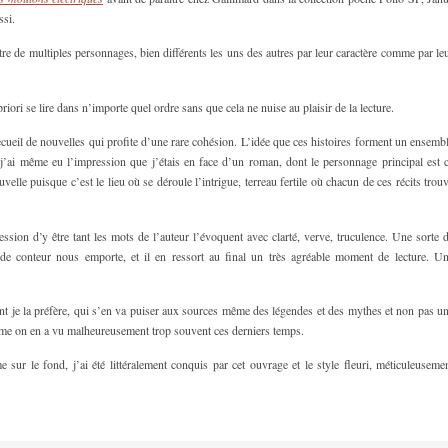
ssi.
 de multiples personnages, bien différents les uns des autres par leur caractère comme par le
priori se lire dans n’importe quel ordre sans que cela ne nuise au plaisir de la lecture.
cueil de nouvelles qui profite d’une rare cohésion. L’idée que ces histoires forment un ensemb
, j’ai même eu l’impression que j’étais en face d’un roman, dont le personnage principal est 
le puisque c’est le lieu où se déroule l’intrigue, terreau fertile où chacun de ces récits trou
ression d’y être tant les mots de l’auteur l’évoquent avec clarté, verve, truculence. Une sorte 
e conteur nous emporte, et il en ressort au final un très agréable moment de lecture. U
t je la préfère, qui s’en va puiser aux sources même des légendes et des mythes et non pas u
me on en a vu malheureusement trop souvent ces derniers temps.
sur le fond, j’ai été littéralement conquis par cet ouvrage et le style fleuri, méticuleuseme