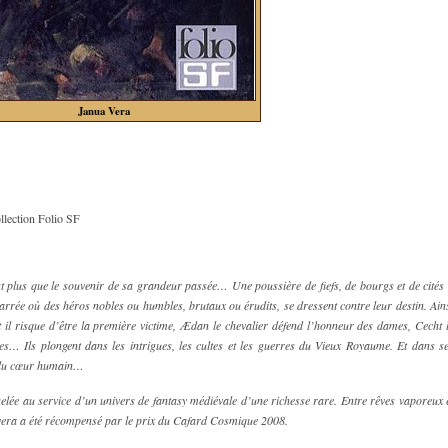
Janua Vera
llection Folio SF
t plus que le souvenir de sa grandeur passée… Une poussière de fiefs, de bourgs et de cités
marrée où des héros nobles ou humbles, brutaux ou érudits, se dressent contre leur destin. Ain
il risque d’être la première victime, Ædan le chevalier défend l’honneur des dames, Cecht 
ies… Ils plongent dans les intrigues, les cultes et les guerres du Vieux Royaume. Et dans s
nd du cœur humain…
elée au service d’un univers de fantasy médiévale d’une richesse rare. Entre rêves vaporeux 
 vera a été récompensé par le prix du Cafard Cosmique 2008.