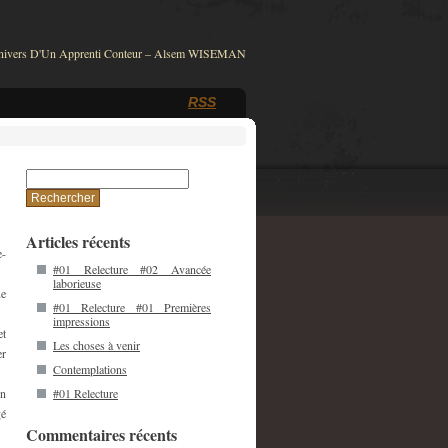
nivers D'Un Apprenti Conteur – Alsem WISEMAN
RSS
Rechercher :
Articles récents
e-
#01 Relecture #02 Avancée
laborieuse
ue
#01 Relecture #01 Premières
impressions
et
Les choses à venir
er
Contemplations
en
#01 Relecture
gé
Commentaires récents