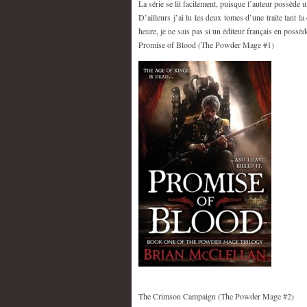
La série se lit facilement, puisque l’auteur possède un
D’ailleurs j’ai lu les deux tomes d’une traite tant la
heure, je ne sais pas si un éditeur français en possède 
Promise of Blood (The Powder Mage #1)
The Crimson Campaign (The Powder Mage #2)