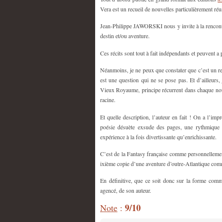
Vera est un recueil de nouvelles particulièrement réu
Jean-Philippe JAWORSKI nous y invite à la rencontre
destin et/ou aventure.
Ces récits sont tout à fait indépendants et peuvent a 
Néanmoins, je ne peux que constater que c’est un re
est une question qui ne se pose pas. Et d’ailleurs
Vieux Royaume, principe récurrent dans chaque nouvel
racine.
Et quelle description, l’auteur en fait ! On a l’imp
poésie désuète exsude des pages, une rythmique d
expérience à la fois divertissante qu’enrichissante.
C’est de la Fantasy française comme personnellemen
ixième copie d’une aventure d’outre-Atlantique com
En définitive, que ce soit donc sur la forme comme 
agencé, de son auteur.
9/10
Note
: