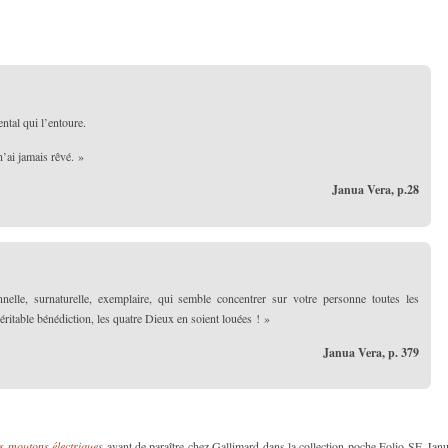
ntal qui l’entoure.
 n’ai jamais rêvé. »
Janua Vera, p.28
elle, surnaturelle, exemplaire, qui semble concentrer sur votre personne toutes les
ritable bénédiction, les quatre Dieux en soient louées ! »
Janua Vera, p. 379
es moutons électriques
avant de paraître chez Gallimard dans la collection poche Folio SF, Jan