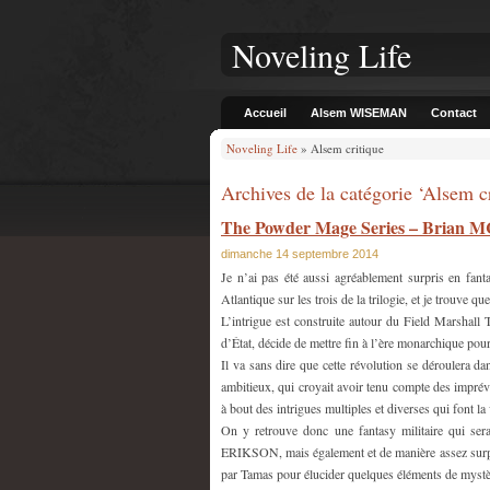
Noveling Life
Accueil
Alsem WISEMAN
Contact
Noveling Life
» Alsem critique
Archives de la catégorie ‘Alsem cr
The Powder Mage Series – Bria
dimanche 14 septembre 2014
Je n’ai pas été aussi agréablement surpris en fa
Atlantique sur les trois de la trilogie, et je trouve qu
L’intrigue est construite autour du Field Marshall
d’État, décide de mettre fin à l’ère monarchique pour
Il va sans dire que cette révolution se déroulera d
ambitieux, qui croyait avoir tenu compte des imprévu
à bout des intrigues multiples et diverses qui font la
On y retrouve donc une fantasy militaire qui ser
ERIKSON, mais également et de manière assez surpr
par Tamas pour élucider quelques éléments de mystè