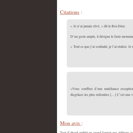
Citations
:
« Je n’ai jamais rêvé, » dit le Roi-Dieu.
D’un geste ample, il désigne le faste monume
« Tout ce que j’ai souhaité, je l’ai réalisé. Je
«Vous souffrez d’une malchance exceptionn
disgrâces les plus redoutées […] C’est une vé
Mon avis
:
Tout d’abord publié en grand format aux éditions
l