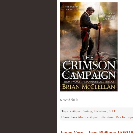
Note:
8.5/10
Tags :
critique
,
fantasy
,
littérature
,
SFFF
Classé dans
Alsem critique
,
Littérature
,
Mes livres p
Janua Vera – Jean-Philippe JAWO