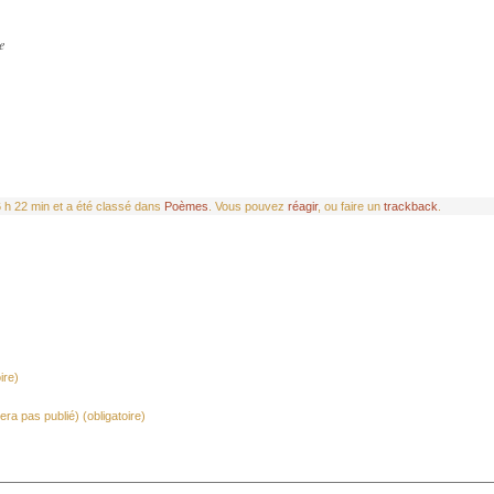
e
6 h 22 min et a été classé dans
Poèmes
. Vous pouvez
réagir
, ou faire un
trackback
.
ire)
era pas publié) (obligatoire)