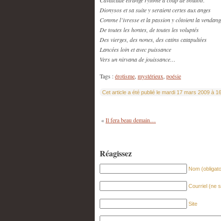
Cavalcade étrange rythmé à coup de boutoir.
Dionysos et sa suite y seraient certes aux anges
Comme l’ivresse et la passion y côtoient la vendang
De toutes les hontes, de toutes les voluptés
Des vierges, des nones, des catins catapultées
Lancées loin et avec puissance
Vers un nirvana de jouissance…
Tags :
érotisme
,
mystérieux
,
poésie
Cet article a été publié le mardi 17 mars 2009 à 1
«
Il fera beau demain…
Réagissez
Nom (obligato
Courriel (ne s
Site