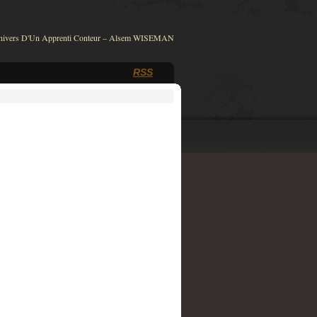
nivers D'Un Apprenti Conteur – Alsem WISEMAN
RSS