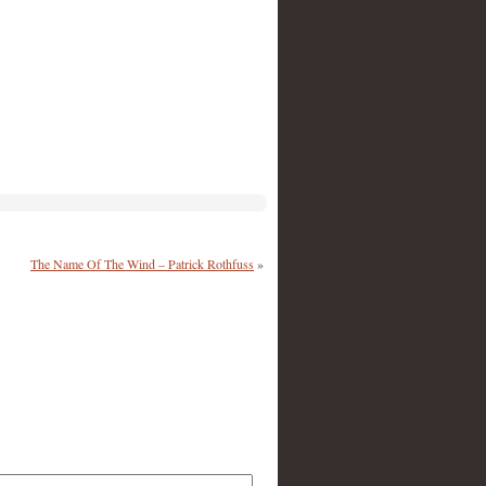
The Name Of The Wind – Patrick Rothfuss
»