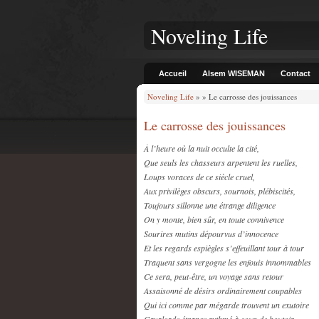
Noveling Life
Accueil
Alsem WISEMAN
Contact
Noveling Life
» » Le carrosse des jouissances
Le carrosse des jouissances
À l’heure où la nuit occulte la cité,
Que seuls les chasseurs arpentent les ruelles,
Loups voraces de ce siècle cruel,
Aux privilèges obscurs, sournois, plébiscités,
Toujours sillonne une étrange diligence
On y monte, bien sûr, en toute connivence
Sourires mutins dépourvus d’innocence
Et les regards espiègles s’effeuillant tour à tour
Traquent sans vergogne les enfouis innommables
Ce sera, peut-être, un voyage sans retour
Assaisonné de désirs ordinairement coupables
Qui ici comme par mégarde trouvent un exutoire