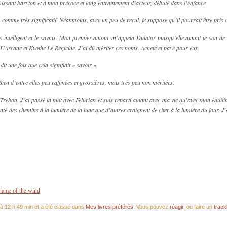
uissant baryton et à mon précoce et long entraînement d’acteur, débuté dans l’enfance.
 comme très significatif. Néanmoins, avec un peu de recul, je suppose qu’il pourrait être pri
intelligent et le savais. Mon premier amour m’appela Dulator puisqu’elle aimait le son de ce
L’Arcane et Kvothe Le Regicide. J’ai dû mériter ces noms. Acheté et payé pour eux.
it une fois que cela signifiait « savoir »
ien d’entre elles peu raffinées et grossières, mais très peu non méritées.
e Trebon. J’ai passé la nuit avec Felurian et suis reparti autant avec ma vie qu’avec mon équili
enté des chemins à la lumière de la lune que d’autres craignent de citer à la lumière du jour. J’
name of the wind
 à 12 h 49 min et a été classé dans
Mes livres préférés
. Vous pouvez
réagir
, ou faire un
trac