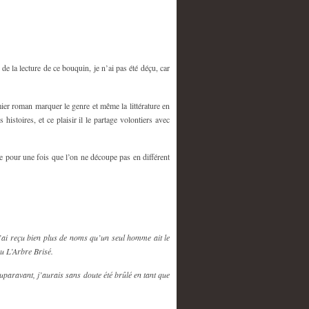
 de la lecture de ce bouquin, je n’ai pas été déçu, car
mier roman marquer le genre et même la littérature en
 histoires, et ce plaisir il le partage volontiers avec
able pour une fois que l’on ne découpe pas en différent
’ai reçu bien plus de noms qu’un seul homme ait le
u L’Arbre Brisé.
uparavant, j’aurais sans doute été brûlé en tant que