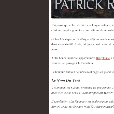
J’ai pensé qu’au lieu de faire une longue critique, le
c’est encore plus grandiose que cette entrée en matiè
Outre-Atlantique, on le désigne déjà comme la nouvel
dans sa généralité. Style, intrigue, construction du r
nous…
Autre bonne nouvelle, apparemment
Bragelonne
a a
volumes au passage à la traduction.
Le bouquin fait tout de même 678 pages en grand f
Le Nom Du Vent
« Mon nom est Kvothe, prononcé un peu comme « côt
droit d’en avoir. Ceux d’Adem m’appellent Maedre, 
L’appellation « La Flamme » est évidente pour quico
démon. Je les garde court, mais ils restent indiscip