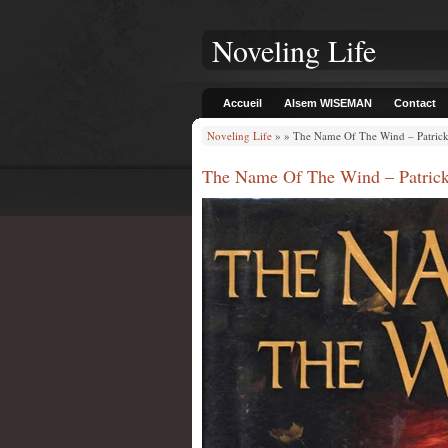
Noveling Life
Accueil
Alsem WISEMAN
Contact
Noveling Life
» » The Name Of The Wind – Patrick
The Name Of The Wind – Patrick