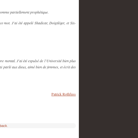
s comme partiellement prophétique.
 mot. J’ai été appelé Shadicar, Doigtléger, et Six-
bre mental. J’ai été expulsé de l’Université bien plus
ai parlé aux dieux, aimé bien de femmes, et écrit des
Patrick Rothfuss
kback
.