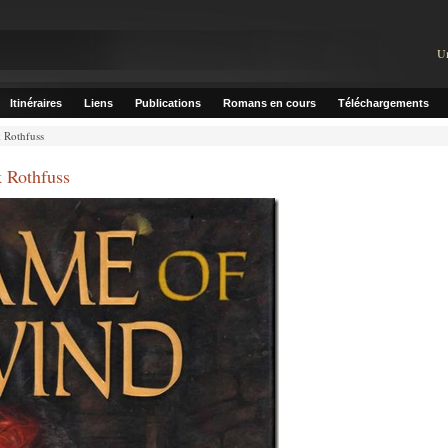
U
Itinéraires
Liens
Publications
Romans en cours
Téléchargements
 Rothfuss
 Rothfuss