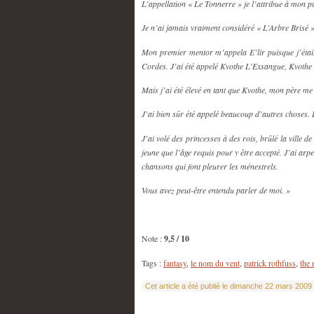
L’appellation « Le Tonnerre » je l’attribue à mon p
Je n’ai jamais vraiment considéré « L’Arbre Brisé »
Mon premier mentor m’appela E’lir puisque j’étais 
Cordes. J’ai été appelé Kvothe L’Exsangue, Kvothe 
Mais j’ai été élevé en tant que Kvothe, mon père me d
J’ai bien sûr été appelé beaucoup d’autres choses. B
J’ai volé des princesses à des rois, brûlé la ville d
jeune que l’âge requis pour y être accepté. J’ai arp
chansons qui font pleurer les ménestrels.
Vous avez peut-être entendu parler de moi. »
Note :
9
,5 / 10
Tags :
fantasy
,
le nom du vent
,
patrick rothfuss
,
the 
Cet article a été publié le dimanche 22 mars 2009