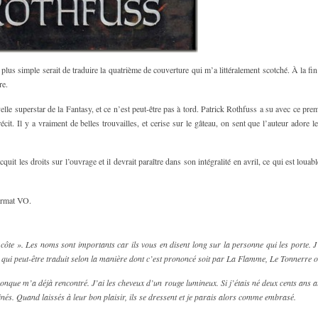
 plus simple serait de traduire la quatrième de couverture qui m’a littéralement scotché. À la fin
re.
le superstar de la Fantasy, et ce n’est peut-être pas à tord. Patrick Rothfuss a su avec ce pre
écit. Il y a vraiment de belles trouvailles, et cerise sur le gâteau, on sent que l’auteur adore les
cquit les droits sur l’ouvrage et il devrait paraître dans son intégralité en avril, ce qui est lou
ormat VO.
e ». Les noms sont importants car ils vous en disent long sur la personne qui les porte. J
qui peut-être traduit selon la manière dont c’est prononcé soit par La Flamme, Le Tonnerre o
nque m’a déjà rencontré. J’ai les cheveux d’un rouge lumineux. Si j’étais né deux cents ans a
linés. Quand laissés à leur bon plaisir, ils se dressent et je parais alors comme embrasé.