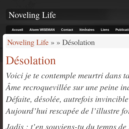
Noveling Life
Accueil
Alsem WISEMAN
Contact
Itinéraires
Liens
Publicat
Noveling Life
» » Désolation
Désolation
Voici je te contemple meurtri dans ta
Âme recroquevillée sur une peine ind
Défaite, désolée, autrefois invincible
Aujourd’hui rescapée de l’illustre fo
Jadis ; t’en souviens-tu du temps de 