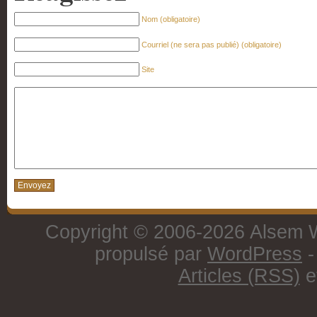
Nom (obligatoire)
Courriel (ne sera pas publié) (obligatoire)
Site
Copyright © 2006-2026 Alsem W
propulsé par
WordPress
-
Articles (RSS)
e