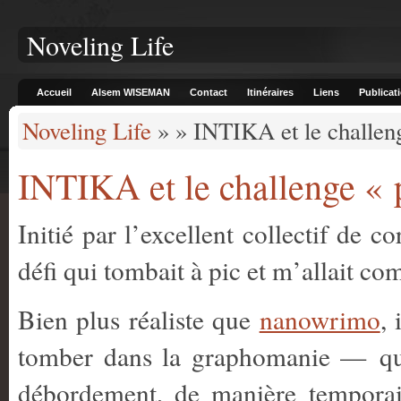
Noveling Life
Accueil
Alsem WISEMAN
Contact
Itinéraires
Liens
Publicat
Noveling Life
» » INTIKA et le challeng
INTIKA et le challenge « 
Initié par l’excellent collectif de c
défi qui tombait à pic et m’allait c
Bien plus réaliste que
nanowrimo
, 
tomber dans la graphomanie — quo
débordement, de manière temporair