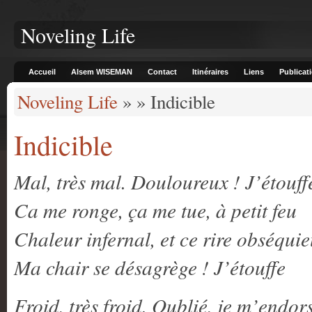
Noveling Life
Accueil
Alsem WISEMAN
Contact
Itinéraires
Liens
Publicat
Noveling Life
» » Indicible
Indicible
Mal, très mal. Douloureux ! J’étouff
Ca me ronge, ça me tue, à petit feu
Chaleur infernal, et ce rire obséqu
Ma chair se désagrège ! J’étouffe
Froid, très froid. Oublié, je m’endor