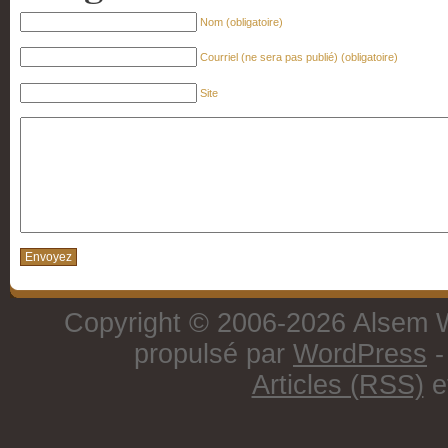
Nom (obligatoire)
Courriel (ne sera pas publié) (obligatoire)
Site
Copyright © 2006-2026 Alsem W
propulsé par
WordPress
-
Articles (RSS)
e